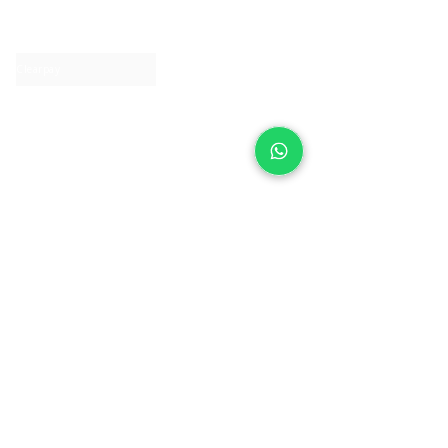
Contact us
Clearpay
Laybuy
Loyalty
Shipping policy
Privacy policy
Return Policy
Ring Sizing
Jewellery care
Accessibility statement
Terms & Conditions