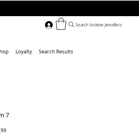
Search Isolene Jewellers
hop
Loyalty
Search Results
7 Charm