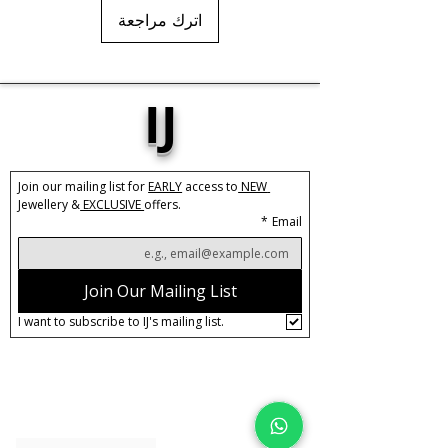
اترك مراجعة
IJ
Join our mailing list for 
EARLY
 access to
 NEW 
Jewellery &
 EXCLUSIVE 
offers.
*
Email
Join Our Mailing List
I want to subscribe to IJ's mailing list.
About IJ
Contact us