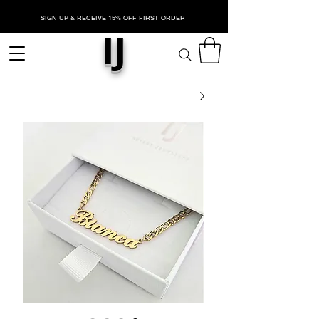
SIGN UP & RECEIVE 15% OFF FIRST ORDER
IJ