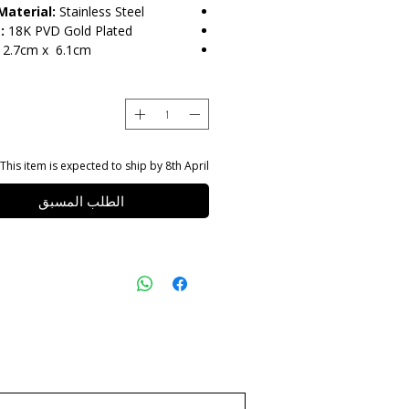
Material:
Stainless Steel
:
18K PVD Gold Plated
2.7cm x 6.1cm
arnish Resistant / Water
ant 💦
This item is expected to ship by 8th April.
الطلب المسبق