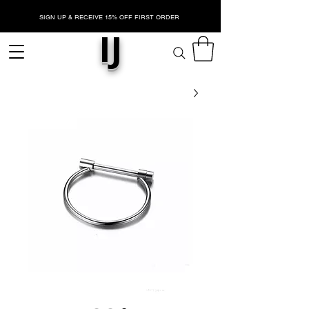
SIGN UP & RECEIVE 15% OFF FIRST ORDER
IJ