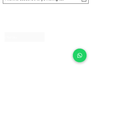
About IJ
Contact us
Clearpay
Laybuy
Loyalty
Shipping policy
Privacy policy
Return Policy
Ring Sizing
Jewellery care
Accessibility statement