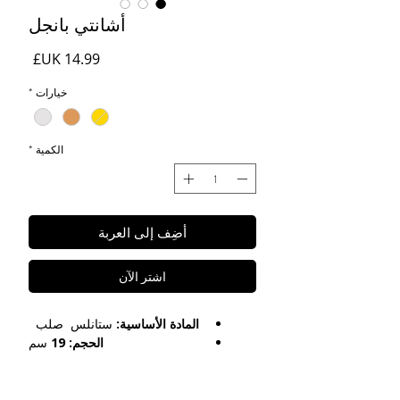
أشانتي بانجل
السعر
خيارات
*
الكمية
*
أضِف إلى العربة
اشترِ الآن
المادة الأساسية:
ستانلس صلب
الحجم: 19
سم
العناية:
مقاومة التشويه / مقاومة الماء