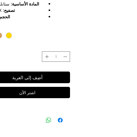
المادة الأساسية:
ستانل
تصفيح:
3X مطلي
الحجم:
العناية:
مقاومة التشويه / مقاو
أضِف إلى العربة
اشترِ الآن