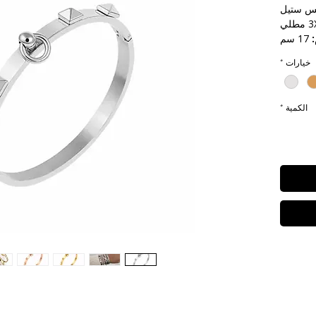
س ستيل
17 سم
خيارات
*
مة الماء
الكمية
*